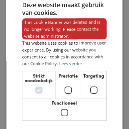
Deze website maakt gebruik
van cookies.
This Cookie Banner was deleted and is
no longer working. Please contact the
website administrator.
This website uses cookies to improve user
experience. By using our website you
consent to all cookies in accordance with
our Cookie Policy.
Lees verder
Boretti 2-in-1 Grilltray
Boretti Smoker Box
met spatel
€
27,95
Strikt
Prestatie
Targeting
TOEVOEGEN AAN
€
39,95
noodzakelijk
WINKELWAGEN
TOEVOEGEN AAN
WINKELWAGEN
Functioneel