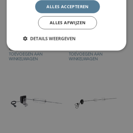
ALLES ACCEPTEREN
ALLES AFWIJZEN
Boretti Rapidfire
Boretti Pizza Stone
DETAILS WEERGEVEN
Brikettenstarter
36cm
€
34,95
€
37,95
TOEVOEGEN AAN
TOEVOEGEN AAN
WINKELWAGEN
WINKELWAGEN