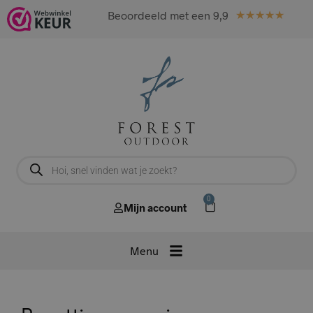
Beoordeeld met een 9,9
★
★
★
★
★
0
Mijn account