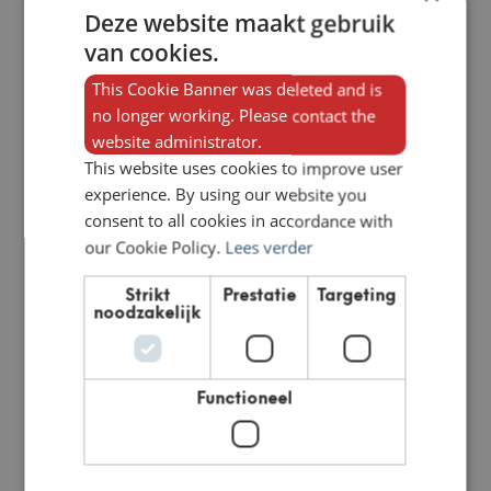
Deze website maakt gebruik
TOEVOEGEN AAN
TOEVOEGEN AAN
WINKELWAGEN
WINKELWAGEN
van cookies.
This Cookie Banner was deleted and is
no longer working. Please contact the
website administrator.
This website uses cookies to improve user
experience. By using our website you
consent to all cookies in accordance with
our Cookie Policy.
Lees verder
Strikt
Prestatie
Targeting
noodzakelijk
Flammkraft Rotisserie
Flammkraft Pizzasteen
en Grillsteen
Vanaf
€
690,00
Vanaf
€
244,00
OPTIES SELECTEREN
OPTIES SELECTEREN
Functioneel