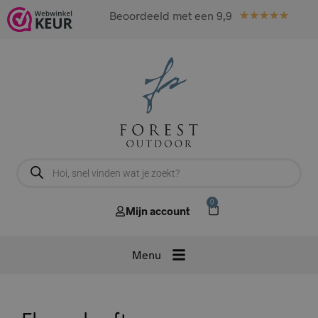
Beoordeeld met een 9,9
★
★
★
★
★
0
Mijn account