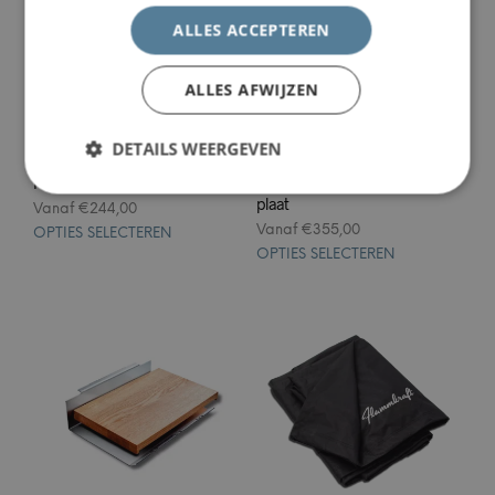
ALLES ACCEPTEREN
ALLES AFWIJZEN
DETAILS WEERGEVEN
Flammkraft Wok
Flammkraft Teppanyaki-
plaat
Vanaf
€
244,00
Vanaf
€
355,00
OPTIES SELECTEREN
OPTIES SELECTEREN