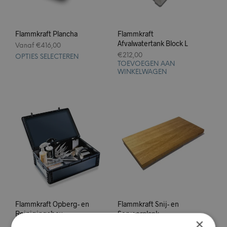
Flammkraft Plancha
Flammkraft
Afvalwatertank Block L
Vanaf
€
416,00
€
212,00
OPTIES SELECTEREN
TOEVOEGEN AAN
WINKELWAGEN
Flammkraft Opberg- en
Flammkraft Snij- en
Reinigingsbox
Serveerplank
×
€
59,99
€
132,00