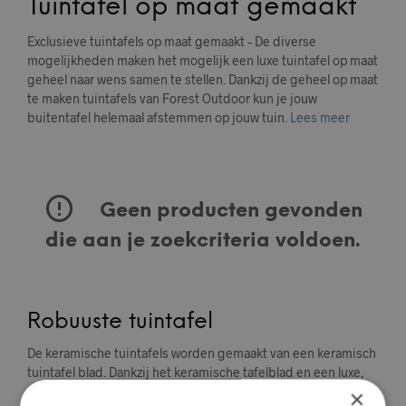
Tuintafel op maat gemaakt
Exclusieve tuintafels op maat gemaakt – De diverse
mogelijkheden maken het mogelijk een luxe tuintafel op maat
geheel naar wens samen te stellen. Dankzij de geheel op maat
te maken tuintafels van Forest Outdoor kun je jouw
buitentafel helemaal afstemmen op jouw tuin.
Lees meer
Geen producten gevonden
die aan je zoekcriteria voldoen.
Robuuste tuintafel
De keramische tuintafels worden gemaakt van een keramisch
tuintafel blad. Dankzij het keramische tafelblad en een luxe,
stalen frame is zo’n exclusieve tuintafel de blikvanger van je
×