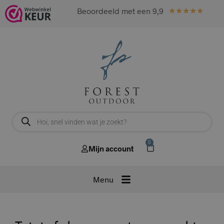
Beoordeeld met een 9,9
★
★
★
★
★
0
Mijn account